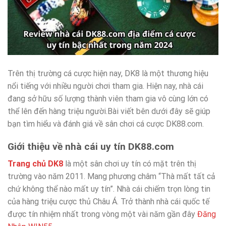
Trên thị trường cá cược hiện nay, DK8 là một thương hiệu
nổi tiếng với nhiều người chơi tham gia. Hiện nay, nhà cái
đang sở hữu số lượng thành viên tham gia vô cùng lớn có
thể lên đến hàng triệu người.Bài viết bên dưới đây sẽ giúp
bạn tìm hiểu và đánh giá về sân chơi cá cược DK88.com.
Giới thiệu về nhà cái uy tín DK88.com
Trang chủ DK8
là một sân chơi uy tín có mặt trên thị
trường vào năm 2011. Mang phương châm “Thà mất tất cả
chứ không thể nào mất uy tín”. Nhà cái chiếm trọn lòng tin
của hàng triệu cược thủ Châu Á. Trở thành nhà cái quốc tế
được tín nhiệm nhất trong vòng một vài năm gần đây
Đăng