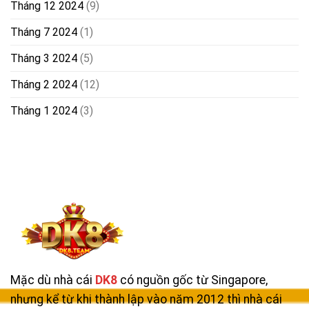
Tháng 12 2024
(9)
Tháng 7 2024
(1)
Tháng 3 2024
(5)
Tháng 2 2024
(12)
Tháng 1 2024
(3)
Mặc dù nhà cái
DK8
có nguồn gốc từ Singapore,
nhưng kể từ khi thành lập vào năm 2012 thì nhà cái