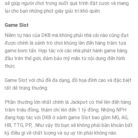
sẽ giúp người chơi trong suốt quá trình đặt cược và mang
lại cho bạn những phút giây giải trí khó quên.
Game Slot
Niềm tự hào của DK8 mà không phải nhà cái nào cũng đạt
được chính là sảnh trò chơi khủng lên đến hàng trăm tựa
game bom tấn. Hợp tác với các nhà phát hành game hàng
đầu trên thế giới, đảm bảo mỹ mãn từ nội dung đến hình
thức.
Game Slot với chủ đề đa dạng, đồ họa đỉnh cao và đặc biệt
rất dễ trúng thưởng.
Phần thưởng lớn nhất chính là Jackpot có thể lên đến hàng
trăm triệu đồng, thậm chí lên đến 1 tỷ đồng. Những NPH
đang hợp tác với DK8 ở sảnh game Slot bao gồm MG, AG,
HB, TTG, PP,…Như vậy thì bạn sẽ không phải băn khoăn bất
kỳ điều gì về chất lượng và sự uy tín phải không nào.