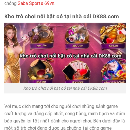
chóng
Saba Sports 69vn
.
Kho trò chơi nổi bật có tại nhà cái DK88.com
Kho trò chơi nổi bật có tại nhà cái DK88.com
Với mục đích mang tới cho người chơi những sảnh game
chất lượng và đẳng cấp nhất, công bằng, minh bạch và đảm
bảo quyền lợi tốt nhất dành cho người chơi. Bên dưới đây là
một số trò chơi đang được ưa chuộng tại cổng game