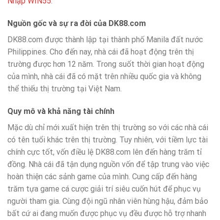
Nhập WIN55
.
Nguồn gốc và sự ra đời của DK88.com
DK88.com được thành lập tại thành phố Manila đất nước
Philippines. Cho đến nay, nhà cái đã hoạt động trên thị
trường được hơn 12 năm. Trong suốt thời gian hoạt động
của mình, nhà cái đã có mặt trên nhiều quốc gia và không
thể thiếu thị trường tại Việt Nam.
Quy mô và khả năng tài chính
Mặc dù chỉ mới xuất hiện trên thị trường so với các nhà cái
có tên tuổi khác trên thị trường. Tuy nhiên, với tiềm lực tài
chính cực tốt, vốn điều lệ DK88.com lên đến hàng trăm tỉ
đồng. Nhà cái đã tận dụng nguồn vốn để tập trung vào việc
hoàn thiện các sảnh game của mình. Cung cấp đến hàng
trăm tựa game cá cược giải trí siêu cuốn hút để phục vụ
người tham gia. Cùng đội ngũ nhân viên hùng hậu, đảm bảo
bất cứ ai đang muốn được phục vụ đều được hỗ trợ nhanh