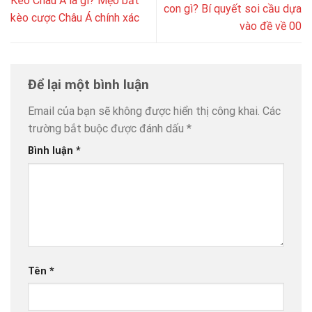
Kèo Châu Á là gì? Mẹo bắt
con gì? Bí quyết soi cầu dựa
kèo cược Châu Á chính xác
vào đề về 00
Để lại một bình luận
Email của bạn sẽ không được hiển thị công khai.
Các
trường bắt buộc được đánh dấu
*
Bình luận
*
Tên
*