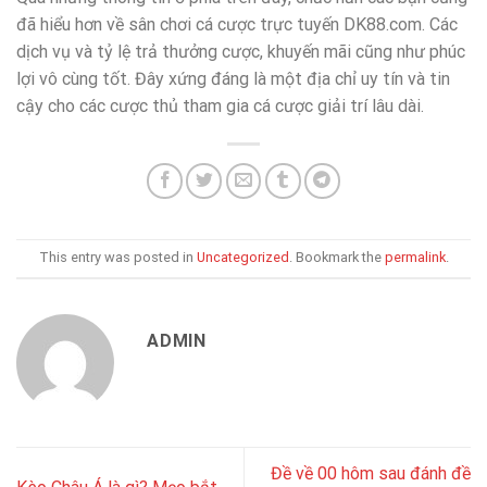
đã hiểu hơn về sân chơi cá cược trực tuyến DK88.com. Các
dịch vụ và tỷ lệ trả thưởng cược, khuyến mãi cũng như phúc
lợi vô cùng tốt. Đây xứng đáng là một địa chỉ uy tín và tin
cậy cho các cược thủ tham gia cá cược giải trí lâu dài.
This entry was posted in
Uncategorized
. Bookmark the
permalink
.
ADMIN
Đề về 00 hôm sau đánh đề