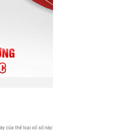
ày của thể loại xổ số này: