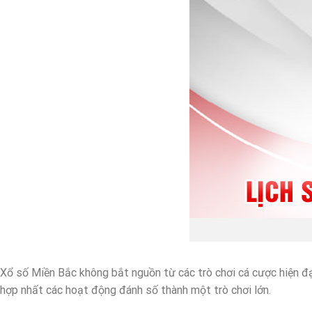
Xổ số Miền Bắc không bắt nguồn từ các trò chơi cá cược hiện đ
hợp nhất các hoạt động đánh số thành một trò chơi lớn.