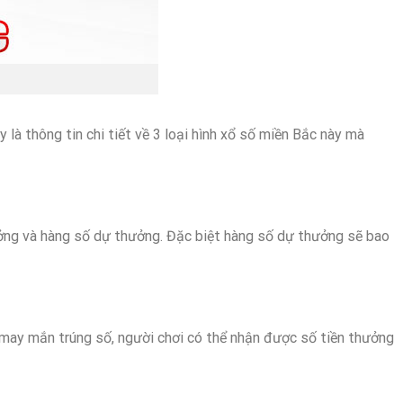
y là thông tin chi tiết về 3 loại hình xổ số miền Bắc này mà
thưởng và hàng số dự thưởng. Đặc biệt hàng số dự thưởng sẽ bao
u may mắn trúng số, người chơi có thể nhận được số tiền thưởng