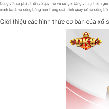
Cùng với sự phát triển về quy mô và sự gia tăng về sự tham gia,
minh bạch và công bằng hơn trong quá trình quay số và công bố 
Giới thiệu các hình thức cơ bản của xổ 