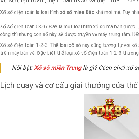
Xổ số điện toán (điện toán 6×36 và điện toán 1-2-3
Xổ số điện toán là loại hình
xổ số miền Bắc
khá mới mẻ. Tuy nhi
Xổ số điện toán 6×36: Đây là một loại hình xổ số mà bạn được 
công thì những con số này sẽ được truyền về máy trung tâm. Kế
Xổ số điện toán 1-2-3: Thể loại xổ số này cũng tương tự với x
trên máy bán vé. Đặc biệt thể loại xổ số điện toán 1-2-3 thườn
Nổi bật:
Xổ số miền Trung
là gì? Cách chơi xổ s
Lịch quay và cơ cấu giải thưởng của th