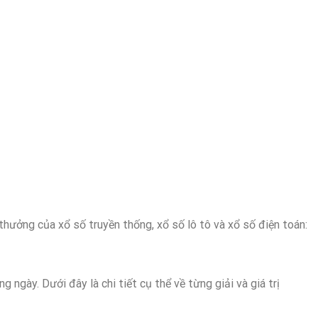
 thưởng của xổ số truyền thống, xổ số lô tô và xổ số điện toán:
 ngày. Dưới đây là chi tiết cụ thể về từng giải và giá trị