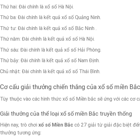
Thứ hai: Đài chính là xổ số Hà Nội.
Thứ ba: Đài chính là kết quả xổ số Quảng Ninh.
Thứ tư: Đài chính là kết quả xổ số Bắc Ninh .
Thứ năm: Đài chính là kết quả xổ số Hà Nội.
Thứ sáu: Đài chính là kết quả xổ số Hải Phòng.
Thứ bảy: Đài chính là kết quả xổ số Nam Định.
Chủ nhật: Đài chính là kết quả xổ số Thái Bình.
Cơ cấu giải thưởng chiến thắng của xổ số miền Bắc
Tùy thuộc vào các hình thức xổ số Miền bắc sẽ ứng với các cơ cấ
Giải thưởng của thể loại xổ số miền Bắc truyền thống
Hiện nay, trò chơi
xổ số Miền Bắc
có 27 giải từ giải đặc biệt đến
thưởng tương ứng: