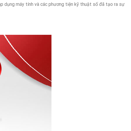
 áp dụng máy tính và các phương tiện kỹ thuật số đã tạo ra sự