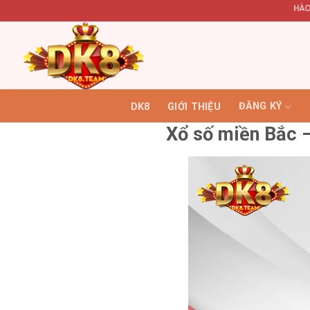
Skip
CHÀO MỪNG BẠN ĐẾN
to
content
ĐĂNG KÝ
DK8
GIỚI THIỆU
Xổ số miền Bắc 