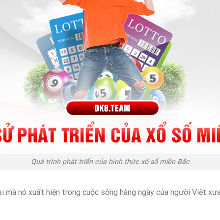
Quá trình phát triển của hình thức xổ số miền Bắc
ại mà nó xuất hiện trong cuộc sống hàng ngày của người Việt xư