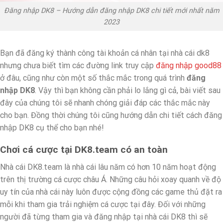
Đăng nhập DK8 – Hướng dẫn đăng nhập DK8 chi tiết mới nhất năm
2023
Bạn đã đăng ký thành công tài khoản cá nhân tại nhà cái dk8
nhưng chưa biết tìm các đường link truy cập
đăng nhập good88
ở đâu, cũng như còn một số thắc mắc trong quá trình
đăng
nhập DK8
. Vậy thì bạn không cần phải lo lắng gì cả, bài viết sau
đây của chúng tôi sẽ nhanh chóng giải đáp các thắc mắc này
cho bạn. Đồng thời chúng tôi cũng hướng dẫn chi tiết cách đăng
nhập DK8 cụ thể cho bạn nhé!
Chơi cá cược tại DK8.team có an toàn
Nhà cái DK8.team là nhà cái lâu năm có hơn 10 năm hoạt động
trên thị trường cá cược châu Á. Những câu hỏi xoay quanh về độ
uy tín của nhà cái này luôn được cộng đồng các game thủ đặt ra
mỗi khi tham gia trải nghiệm cá cược tại đây. Đối với những
người đã từng tham gia và đăng nhập tại nhà cái DK8 thì sẽ