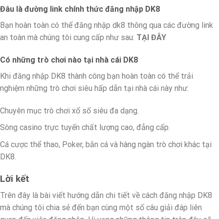
Đâu là đường link chính thức đăng nhập DK8
Bạn hoàn toàn có thể đăng nhập dk8 thông qua các đường link
an toàn mà chúng tôi cung cấp như sau:
TẠI ĐÂY
Có những trò chơi nào tại nhà cái DK8
Khi đăng nhập DK8 thành công bạn hoàn toàn có thể trải
nghiệm những trò chơi siêu hấp dẫn tại nhà cái này như:
Chuyên mục trò chơi xổ số siêu đa dạng.
Sòng casino trực tuyến chất lượng cao, đẳng cấp.
Cá cược thể thao, Poker, bắn cá và hàng ngàn trò chơi khác tại
DK8.
Lời kết
Trên đây là bài viết hướng dẫn chi tiết về cách đăng nhập DK8
mà chúng tôi chia sẻ đến bạn cùng một số câu giải đáp liên