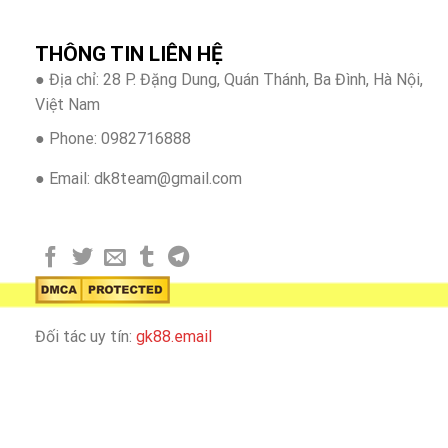
THÔNG TIN LIÊN HỆ
● Địa chỉ: 28 P. Đặng Dung, Quán Thánh, Ba Đình, Hà Nội,
Việt Nam
● Phone: 0982716888
● Email:
dk8team@gmail.com
Đối tác uy tín:
gk88.email