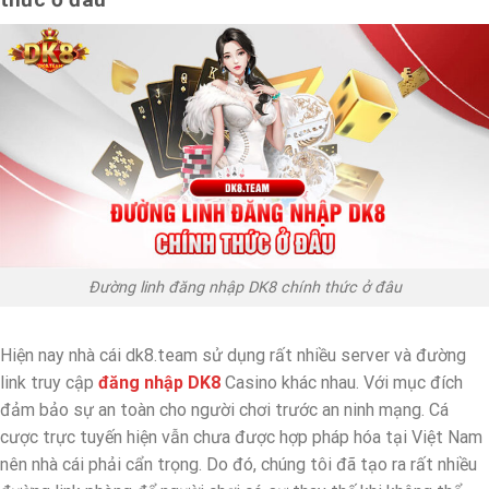
Đường linh đăng nhập DK8 chính thức ở đâu
Hiện nay nhà cái dk8.team sử dụng rất nhiều server và đường
link truy cập
đăng nhập DK8
Casino khác nhau. Với mục đích
đảm bảo sự an toàn cho người chơi trước an ninh mạng. Cá
cược trực tuyến hiện vẫn chưa được hợp pháp hóa tại Việt Nam
nên nhà cái phải cẩn trọng. Do đó, chúng tôi đã tạo ra rất nhiều