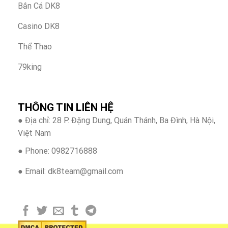
Bắn Cá DK8
Casino DK8
Thể Thao
79king
THÔNG TIN LIÊN HỆ
● Địa chỉ: 28 P. Đặng Dung, Quán Thánh, Ba Đình, Hà Nội,
Việt Nam
● Phone: 0982716888
● Email:
dk8team@gmail.com