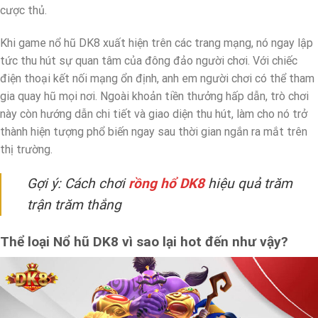
cược thủ.
Khi game nổ hũ DK8 xuất hiện trên các trang mạng, nó ngay lập
tức thu hút sự quan tâm của đông đảo người chơi. Với chiếc
điện thoại kết nối mạng ổn định, anh em người chơi có thể tham
gia quay hũ mọi nơi. Ngoài khoản tiền thưởng hấp dẫn, trò chơi
này còn hướng dẫn chi tiết và giao diện thu hút, làm cho nó trở
thành hiện tượng phổ biến ngay sau thời gian ngắn ra mắt trên
thị trường.
Gợi ý: Cách chơi
rồng hổ DK8
hiệu quả trăm
trận trăm thắng
Thể loại Nổ hũ DK8 vì sao lại hot đến như vậy?