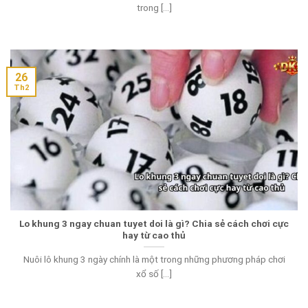
trong [...]
26
Th2
Lo khung 3 ngay chuan tuyet doi là gì? Chia sẻ cách chơi cực
hay từ cao thủ
Nuôi lô khung 3 ngày chính là một trong những phương pháp chơi
xổ số [...]