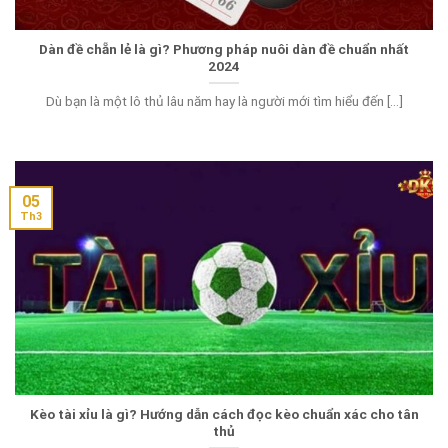
Dàn đề chẵn lẻ là gì? Phương pháp nuôi dàn đề chuẩn nhất
2024
Dù bạn là một lô thủ lâu năm hay là người mới tìm hiểu đến [...]
05
Th3
Kèo tài xỉu là gì? Hướng dẫn cách đọc kèo chuẩn xác cho tân
thủ