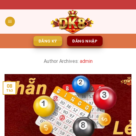
Skip
to
content
ĐĂNG KÝ
ĐĂNG NHẬP
Author Archives:
admin
08
Th3