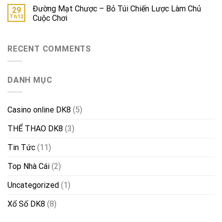
Đường Mạt Chược – Bỏ Túi Chiến Lược Làm Chủ
29
Th12
Cuộc Chơi
RECENT COMMENTS
DANH MỤC
Casino online DK8
(5)
THỂ THAO DK8
(3)
Tin Tức
(11)
Top Nhà Cái
(2)
Uncategorized
(1)
Xổ Số DK8
(8)